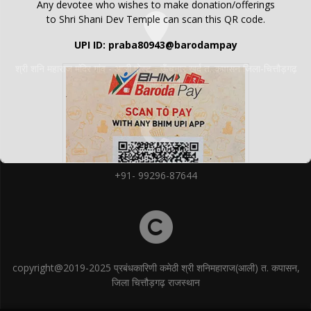
Any devotee who wishes to make donation/offerings
to Shri Shani Dev Temple can scan this QR code.
UPI ID: praba80943@barodampay
श्री शनि महाराज मंदिर गांव - आली पोस्ट - ऊँचनार खुर्द त. कपासन जिला-चित्तौड़गढ़
(राजस्थान) पिन - 312202
+91- 99296-87644
copyright@2019-2025 प्रबंधकारिणी कमेठी श्री शनिमहाराज(आली) त. कपासन,
जिला चित्तौड़गढ़ राजस्थान
Shani Maharaj Temple Aali Online Donation QR Code