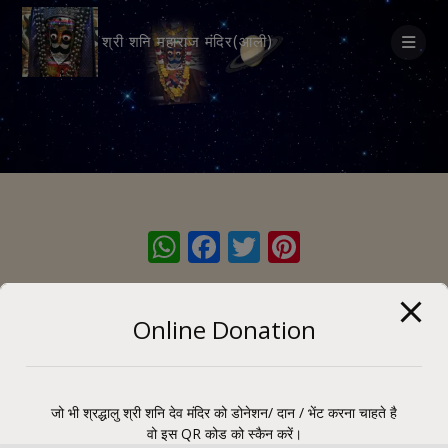
modal-check
श्री शनि महाराज मंदिर(आली)
W
F
T
Pi
h
ac
w
nt
at
e
itt
er
Online Donation
s
b
er
e
A
o
st
p
o
जो भी श्रद्धालु श्री शनि देव मंदिर को डोनेशन/ दान / भेंट करना चाहते है
p
k
वो इस QR कोड को स्कैन करें।