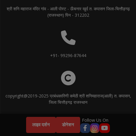
श्री शनि महाराज मंदिर गांव - आली पोस्ट - ऊँचनार खुर्द त. कपासन जिला-चित्तौड़गढ़
(राजस्थान) पिन - 312202
+91- 99296-87644
copyright@2019-2025 प्रबंधकारिणी कमेठी श्री शनिमहाराज(आली) त. कपासन,
जिला चित्तौड़गढ़ राजस्थान
Follow Us On
Website design by
लाइव दर्शन
डोनेशन
Nexosys Technologies