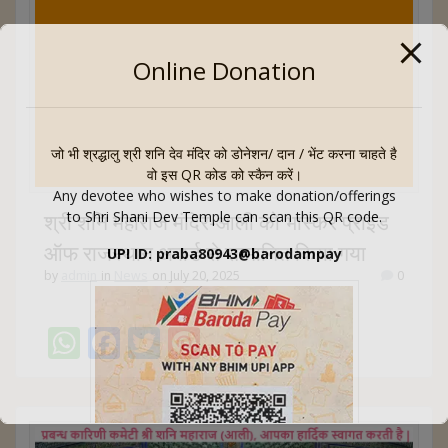
p
o
p
k
Online Donation
जो भी श्रद्धालु श्री शनि देव मंदिर को डोनेशन/ दान / भेंट करना चाहते है
वो इस QR कोड को स्कैन करें।
Any devotee who wishes to make donation/offerings
to Shri Shani Dev Temple can scan this QR code.
श्री शनि महाराज मंदिर-आली को भास्कर प्राइड
ऑफ राजस्थान अवार्ड से सम्मानित किया गया
UPI ID: praba80943@barodampay
by
admin
in
News
on July 20, 2025
0
W
F
T
Pi
h
ac
w
nt
at
e
itt
er
s
b
er
e