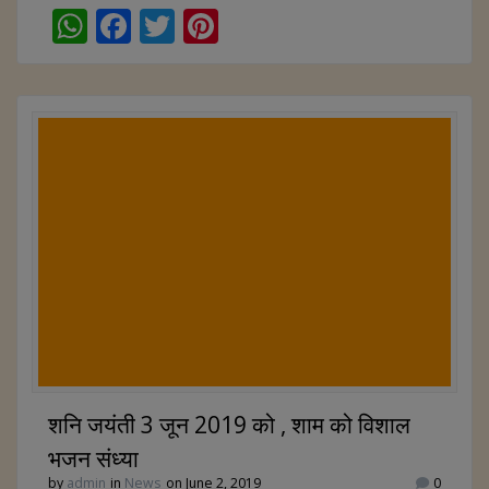
W
F
T
Pi
h
ac
w
nt
at
e
itt
er
s
b
er
e
A
o
st
p
o
p
k
शनि जयंती 3 जून 2019 को , शाम को विशाल
भजन संध्या
by
admin
in
News
on June 2, 2019
0