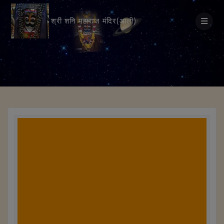
modal-check
श्री शनि महाराज मंदिर(आली)