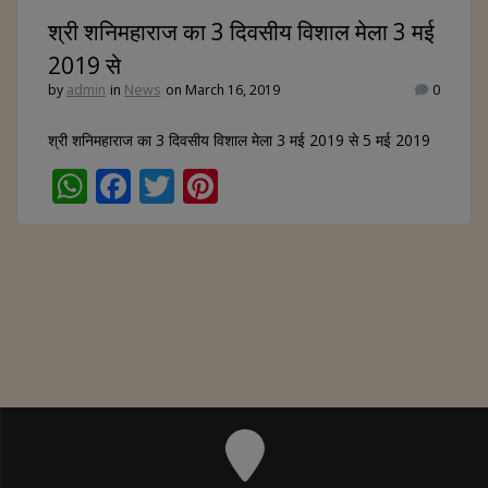
श्री शनिमहाराज का 3 दिवसीय विशाल मेला 3 मई
2019 से
by
admin
in
News
on March 16, 2019
0
श्री शनिमहाराज का 3 दिवसीय विशाल मेला 3 मई 2019 से 5 मई 2019
W
F
T
Pi
h
ac
w
nt
at
e
itt
er
s
b
er
e
A
o
st
p
o
p
k