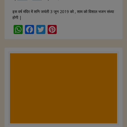
इस वर्ष मंदिर में शनि जयंती 3 जून 2019 को , शाम को विशाल भजन संध्या
होगी |
W
F
T
Pi
h
ac
w
nt
at
e
itt
er
s
b
er
e
A
o
st
p
o
p
k