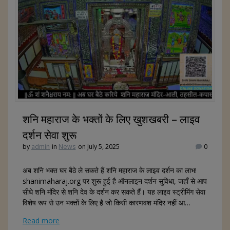
A
o
st
p
o
p
k
Shani Maharaj Temple Aali Online Donation QR Code
शनि महाराज के भक्तों के लिए खुशखबरी – लाइव
This will close in
24
seconds
दर्शन सेवा शुरू
by
admin
in
News
on July 5, 2025
0
अब शनि भक्त घर बैठे ले सकते हैं शनि महाराज के लाइव दर्शन का लाभ!
shanimaharaj.org पर शुरू हुई है ऑनलाइन दर्शन सुविधा, जहाँ से आप
सीधे शनि मंदिर से शनि देव के दर्शन कर सकते हैं। यह लाइव स्ट्रीमिंग सेवा
विशेष रूप से उन भक्तों के लिए है जो किसी कारणवश मंदिर नहीं आ…
Read more