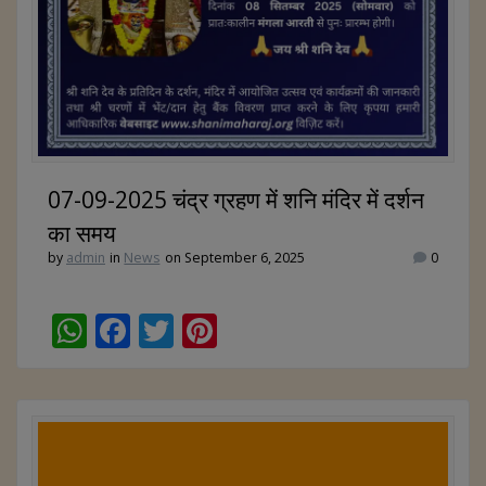
07-09-2025 चंद्र ग्रहण में शनि मंदिर में दर्शन
का समय
by
admin
in
News
on September 6, 2025
0
W
F
T
Pi
h
ac
w
nt
at
e
itt
er
s
b
er
e
A
o
st