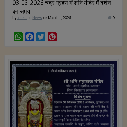
03-03-2026 चंद्र ग्रहण में शनि मंदिर में दर्शन
का समय
by
admin
in
News
on March 1, 2026
0
W
F
T
Pi
h
ac
w
nt
at
e
itt
er
s
b
er
e
A
o
st
p
o
p
k